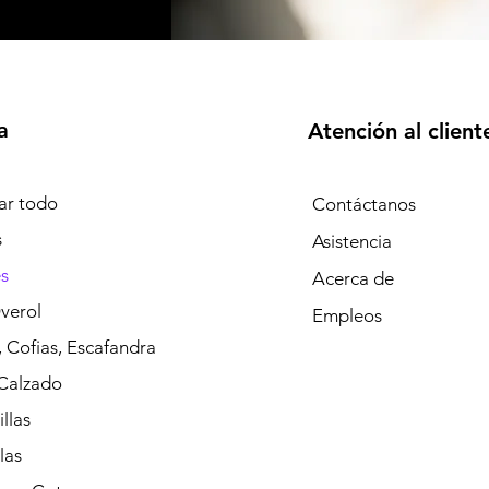
a
Atención al client
r todo
Contáctanos
s
Asistencia
s
Acerca de
verol
Empleos
 Cofias, Escafandra
Calzado
llas
las