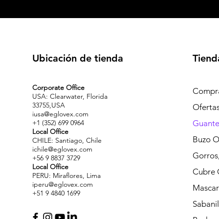
Ubicación de tienda
Tiend
Corporate Office
Compra
USA: Clearwater, Florida
33755,USA
Oferta
iusa@eglovex.com
+1 (352) 699 0964
Guante
Local Office
Buzo O
CHILE: Santiago, Chile
ichile@eglovex.com
Gorros,
+56 9 8837 3729
Local Office
Cubre 
PERU: Miraflores, Lima
iperu@eglovex.com
Mascari
+51 9 4840 1699
Sabanil