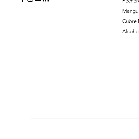
Pecher
Mangui
Cubre 
Alcohol