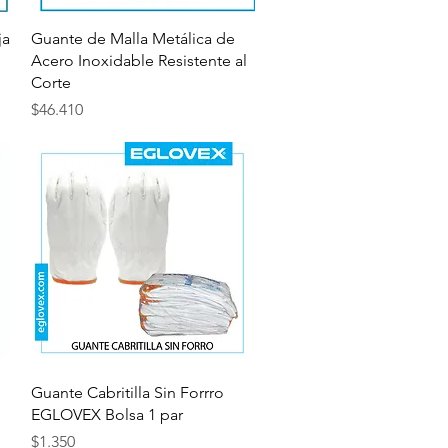
Vista rápida
ja
Guante de Malla Metálica de
Acero Inoxidable Resistente al
Corte
Precio
$46.410
Vista rápida
Guante Cabritilla Sin Forrro
EGLOVEX Bolsa 1 par
Precio
$1.350