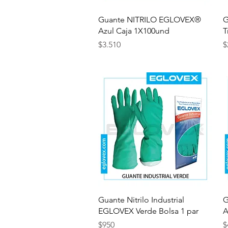
Vista rápida
Guante NITRILO EGLOVEX®
G
Azul Caja 1X100und
T
Precio
P
$3.510
$
Vista rápida
Guante Nitrilo Industrial
G
EGLOVEX Verde Bolsa 1 par
A
Precio
P
$950
$