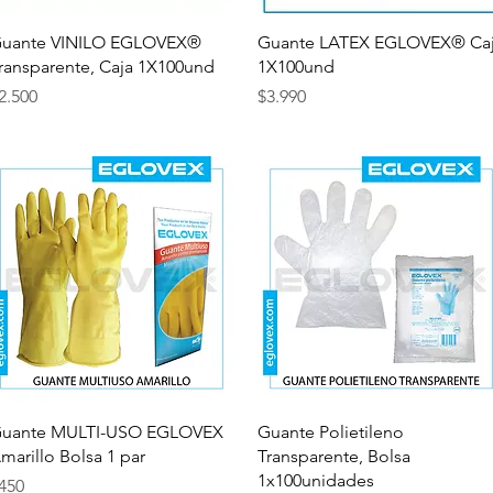
Vista rápida
Vista rápida
uante VINILO EGLOVEX®
Guante LATEX EGLOVEX® Ca
ransparente, Caja 1X100und
1X100und
recio
Precio
2.500
$3.990
Vista rápida
Vista rápida
uante MULTI-USO EGLOVEX
Guante Polietileno
marillo Bolsa 1 par
Transparente, Bolsa
1x100unidades
recio
450