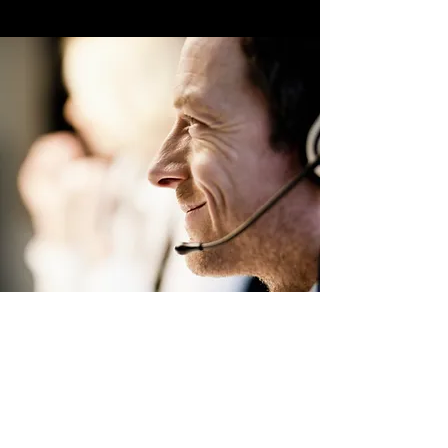
Ubicación de tienda
Corporate Office
USA: Clearwater, Florida 33755,USA
iusa@eglovex.com
+1 (352) 699 0964
Local Office
CHILE: Santiago, Chile