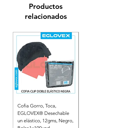
Productos
relacionados
Cofia Gorro, Toca,
Cofia Gorro, Toca,
EGLOVEX® Desechable
EGLOVEX® Desecha
un elástico, 12gms, Negro,
un elástico, 12gms C
Bolsa1x100und
BOLSA