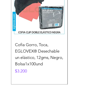
Cofia Gorro, Toca,
Cofia Gorro, Toca,
EGLOVEX® Desechable
EGLOVEX® Desecha
un elástico, 12gms, Negro,
un elástico, 12gms C
Bolsa1x100und
BOLSA
Precio
Precio
$3.200
$3.200