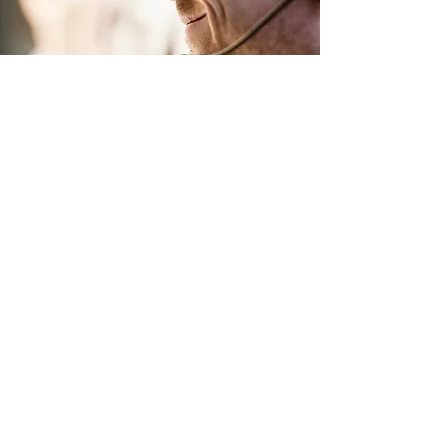
Ubicación de tienda
Corporate Office
USA: Clearwater, Florida 33755,USA
iusa@eglovex.com
+1 (352) 699 0964
Local Office
CHILE: Santiago, Chile
ichile@eglovex.com
+56 9 8837 3729
Local Office
PERU: Miraflores, Lima
iperu@eglovex.com
+51 9 4840 1699