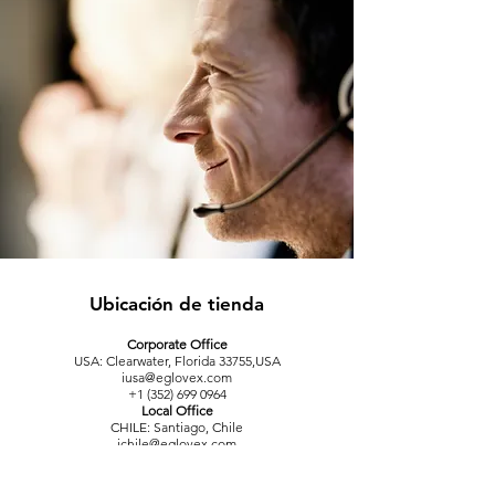
Ubicación de tienda
Corporate Office
USA: Clearwater, Florida 33755,USA
iusa@eglovex.com
+1 (352) 699 0964
Local Office
CHILE: Santiago, Chile
ichile@eglovex.com
+56 9 8837 3729
Local Office
PERU: Miraflores, Lima