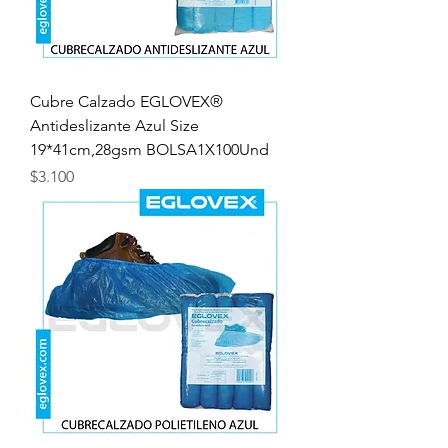
Cubre Calzado EGLOVEX®
Antideslizante Azul Size
19*41cm,28gsm BOLSA1X100Und
Precio
$3.100