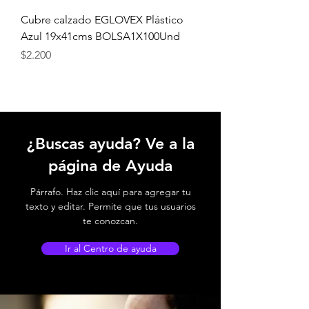
Cubre calzado EGLOVEX Plástico
Azul 19x41cms BOLSA1X100Und
Precio
$2.200
¿Buscas ayuda? Ve a la
página de Ayuda
Párrafo. Haz clic aquí para agregar tu
texto y editar. Permite que tus usuarios
te conozcan.
Ir al Centro de ayuda