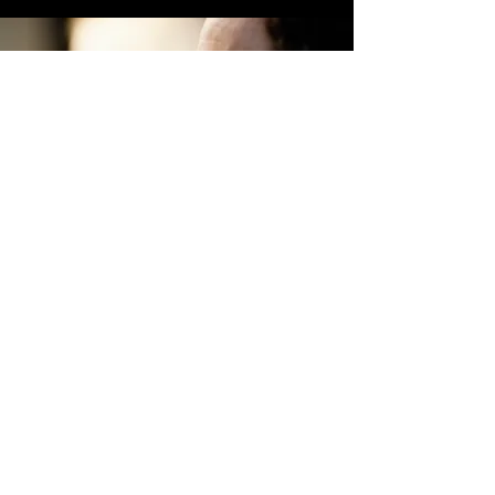
Ubicación de tienda
Corporate Office
USA: Clearwater, Florida 33755,USA
iusa@eglovex.com
+1 (352) 699 0964
Local Office
CHILE: Santiago, Chile
ichile@eglovex.com