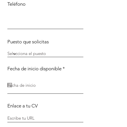
Teléfono
Puesto que solicitas
r
Fecha de inicio disponible
*
e
q
u
i
r
e
d
Enlace a tu CV